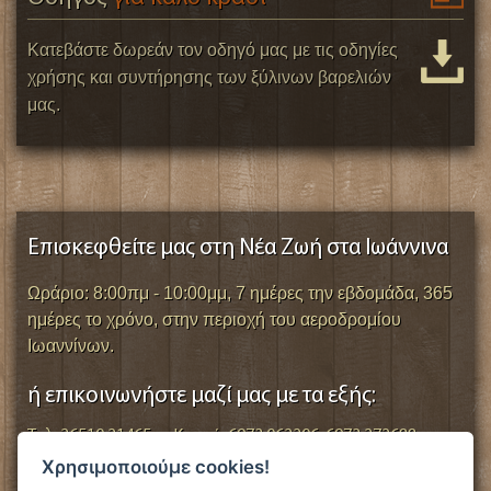
Κατεβάστε δωρεάν τον οδηγό μας με τις οδηγίες
χρήσης και συντήρησης των ξύλινων βαρελιών
μας.
Επισκεφθείτε μας στη Νέα Ζωή στα Ιωάννινα
Ωράριο: 8:00πμ - 10:00μμ, 7 ημέρες την εβδομάδα, 365
ημέρες το χρόνο, στην περιοχή του αεροδρομίου
Ιωαννίνων.
ή επικοινωνήστε μαζί μας με τα εξής:
Τηλ: 26510 21465
Κινητό: 6973 062206, 6973 272688
Χρησιμοποιούμε cookies!
Email: info@vareli.gr