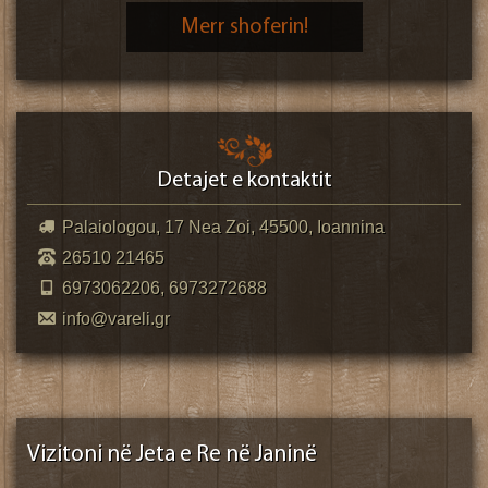
Merr shoferin!
Detajet e kontaktit
Palaiologou, 17 Nea Zoi, 45500, Ioannina
26510 21465
6973062206, 6973272688
info@vareli.gr
Vizitoni në Jeta e Re në Janinë