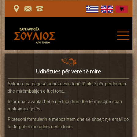
Udhëzues për verë të mirë
Shkarko pa pagesë udhëzuesin tonë të plotë për përdorimin
dhe mirëmbajtjen e fuçi tona.
Informuar avantazhet e një fuçi druri dhe të mësojnë soan
maksimale jetës.
Plotësoni formularin e mëposhtëm dhe së shpejt një email do
të dergohet me udhëzuesin tonë.